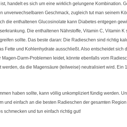
, handelt es sich um eine wirklich gelungene Kombination. Gen
en unverwechselbaren Geschmack, zugleich tut man seinem Kör
rch die enthaltenen Glucosinolate kann Diabetes entgegen gew
bserkrankung. Die enthaltenen Nährstoffe, Vitamin C, Vitamin 
eifen sollte. Das beste daran: Die Radieschen sind richtig k
s Fette und Kohlenhydrate ausschließt. Also entscheidet sich
nter Magen-Darm-Problemen leidet, könnte ebenfalls vom Radies
werden, da die Magensäure (teilweise) neutralisiert wird. Ein 1
mmen haben sollte, kann völlig unkompliziert fündig werden. U
 und einfach an die besten Radieschen der gesamten Region
s schmecken und tun einfach richtig gut!