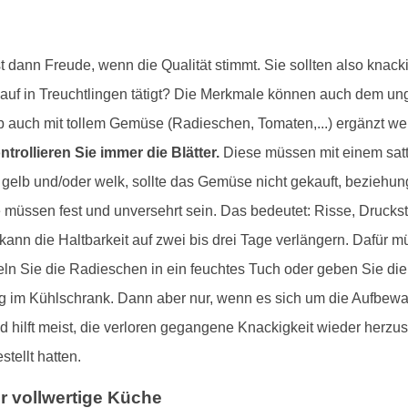
dann Freude, wenn die Qualität stimmt. Sie sollten also knacki
nkauf in Treuchtlingen tätigt? Die Merkmale können auch dem un
 auch mit tollem Gemüse (Radieschen, Tomaten,...) ergänzt wer
ntrollieren Sie immer die Blätter.
Diese müssen mit einem satt
 gelb und/oder welk, sollte das Gemüse nicht gekauft, beziehu
ese müssen fest und unversehrt sein. Das bedeutet: Risse, Druck
 kann die Haltbarkeit auf zwei bis drei Tage verlängern. Dafür m
ln Sie die Radieschen in ein feuchtes Tuch oder geben Sie die
rung im Kühlschrank. Dann aber nur, wenn es sich um die Aufbew
hilft meist, die verloren gegangene Knackigkeit wieder herzustel
stellt hatten.
 vollwertige Küche